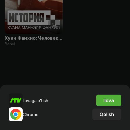
6
+
Хуан Фанхио: Человек, покоривший машину
Bepul
Ilova
Ilovaga o'tish
Qolish
Chrome