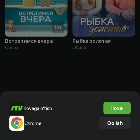
18
+
16
+
Встретимся вчера
Рыбка золотая
Obuna
Obuna
Ilova
Ilovaga o'tish
Qolish
Chrome