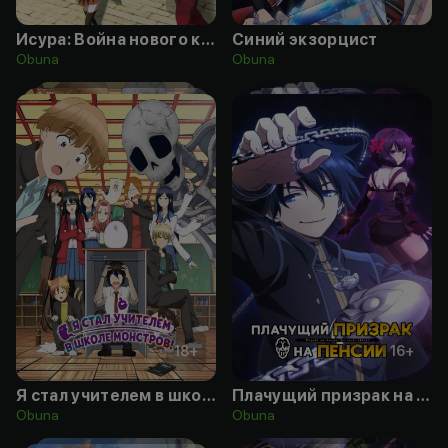
Исура: Война нового короля демонов
Синий экзорцист
Obuna
Obuna
18
+
16
+
Я стал учителем в школе монстров!
Плачущий призрак на пенсии
Obuna
Obuna