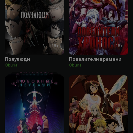
16
+
16
+
Полулюди
Повелители времени
Obuna
Obuna