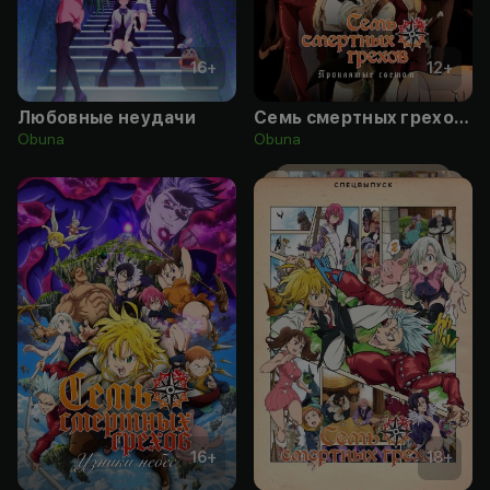
16
+
12
+
Любовные неудачи
Семь смертных грехов: Проклятие света
Obuna
Obuna
16
+
18
+