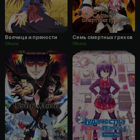
16
+
16
+
Волчица и пряности
Семь смертных грехов
Obuna
Obuna
16
+
12
+