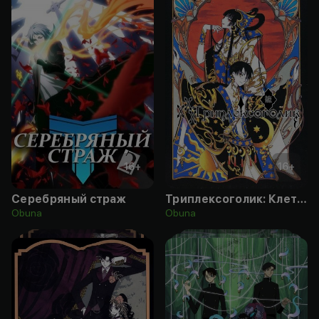
16
+
16
+
Серебряный страж
Триплексоголик: Клетка
Obuna
Obuna