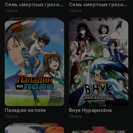
Семь смертных грехов: Узники небес
Семь смертных грехов: Знамение священной войны
Obuna
Obuna
12
+
16
+
Паладин на поле
Внук Нурарихёна
Obuna
Obuna