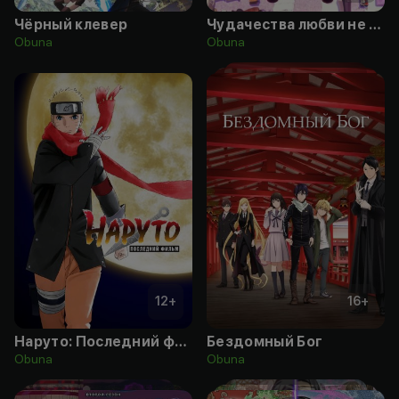
Чёрный клевер
Чудачества любви не помеха! История Рикки
Obuna
Obuna
12
+
16
+
Наруто: Последний фильм
Бездомный Бог
Obuna
Obuna