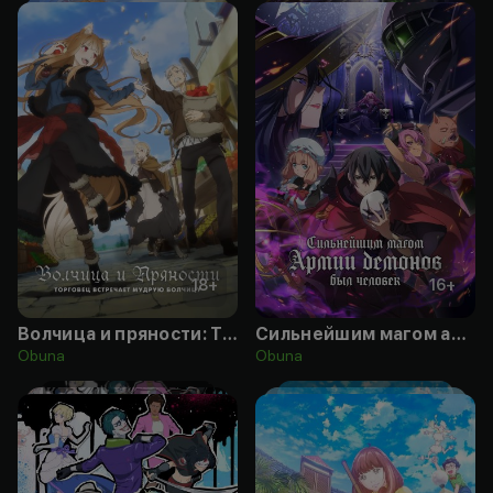
18
+
16
+
Волчица и пряности: Торговец встречает мудрую волчицу
Сильнейшим магом армии демонов был человек
Obuna
Obuna