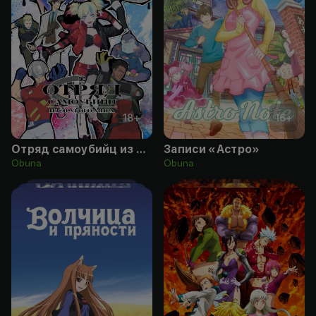
18
+
16
+
Отряд самоубийц из другого мира
Записи «Астро»
Obuna
Obuna