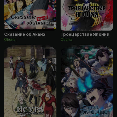
18
+
18
+
Сказание об Аканэ
Троецарствие Японии
Obuna
Obuna
16
+
16
+