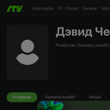
Bosh sahifa
TV
Filmlar
Seriallar
Mult
Дэвид Че
Prodyuser, Ssenariy muallifi
Prodyuser
Ssenariy muallifi
Aktyor