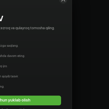
V
tezroq va qulayroq tomosha qiling.
gizga saqlang.
ishda davom eting.
 ijro.
 ajoyib tasvir.
ing.
hun yuklab olish