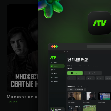
18
+
Множественные святые Ньюарка
Obuna