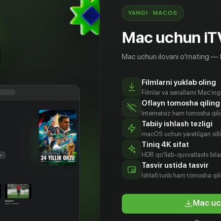
YANGI · MACOS
Mac uchun iT
Mac uchun ilovani o'rnating — 
Filmlarni yuklab oling
Filmlar va seriallarni Mac'in
Oflayn tomosha qiling
Internetsiz ham tomosha qil
Tabiiy ishlash tezligi
macOS uchun yaratilgan silliq
Tiniq 4K sifat
HDR qo'llab-quvvatlashi bilan
Tasvir ustida tasvir
Ishlаб turib ham tomosha qil
Mac uc