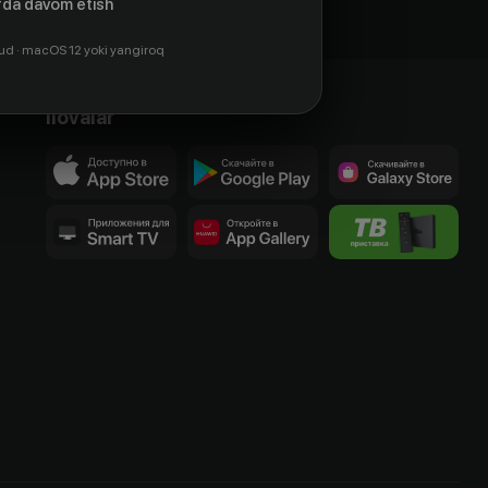
da davom etish
ud · macOS 12 yoki yangiroq
Ilovalar