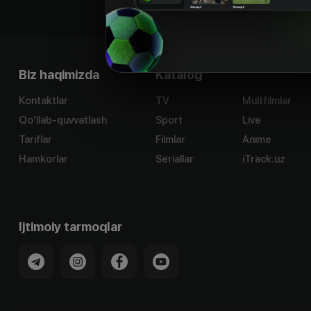
Biz haqimizda
Katalog
Kontaktlar
TV
Multfilmlar
Qo'llab-quvvatlash
Sport
Live
Tariflar
Filmlar
Anime
Hamkorlar
Seriallar
iTrack.uz
Ijtimoiy tarmoqlar