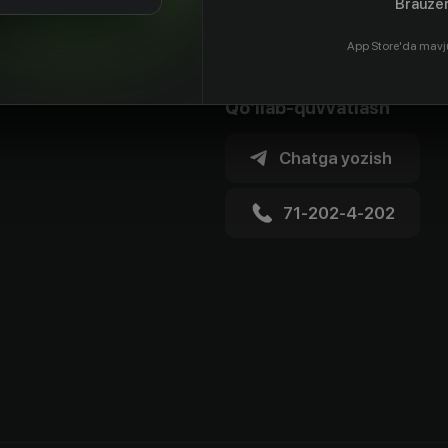
Brauzer
App Store'da mavj
Qo'llab-quvvatlash
Chatga yozish
71-202-4-202