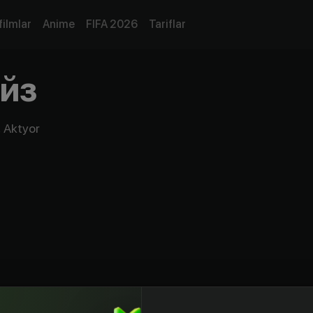
filmlar
Anime
FIFA 2026
Tariflar
йз
, Aktyor