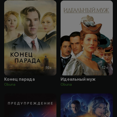
16
+
12
+
Конец парада
Идеальный муж
Obuna
Obuna