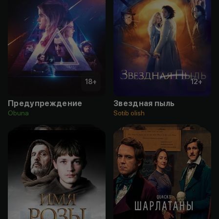
18
+
12
+
Предупреждение
Звездная пыль
Obuna
Sotib olish