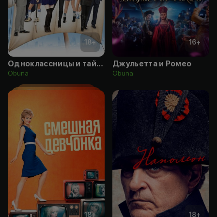
18
+
16
+
Одноклассницы и тайна пиратского золота
Джульетта и Ромео
Obuna
Obuna
18
+
18
+