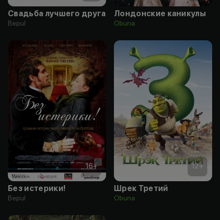
Свадьба лучшего друга
Лондонские каникулы
Bepul
Obuna
16
+
12
+
Без истерики!
Шрек Третий
Bepul
Obuna