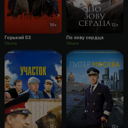
16
+
12
+
Горький 53
По зову сердца
Obuna
Obuna
12
+
12
+