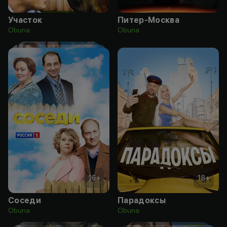
Участок
Питер-Москва
Obuna
Obuna
16
+
18
+
Соседи
Парадоксы
Obuna
Obuna