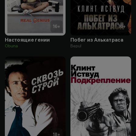
16
+
16
+
Настоящие гении
Побег из Алькатраса
Obuna
Bepul
18
+
16
+