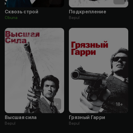
Сквозь строй
Подкрепление
Obuna
Bepul
16
+
18
+
Высшая сила
Грязный Гарри
Bepul
Bepul