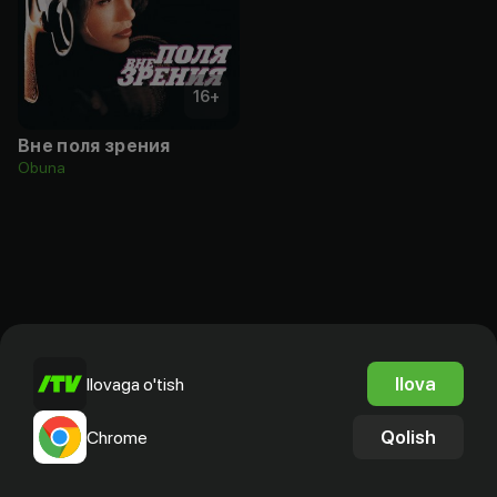
16
+
Вне поля зрения
Obuna
Ilova
Ilovaga o'tish
Qolish
Chrome