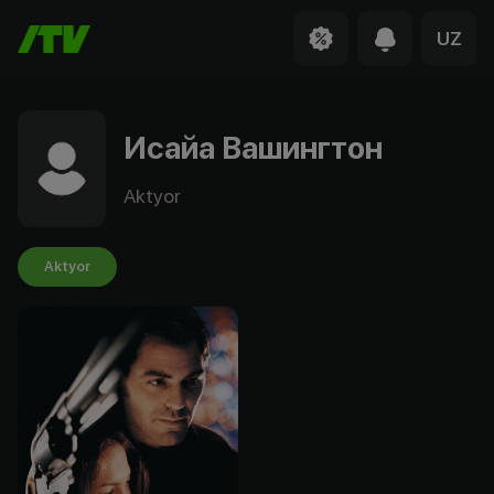
UZ
Исайа Вашингтон
Aktyor
Aktyor