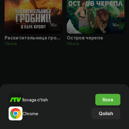
16
+
16
+
Расхитительница гробниц: Легенда о Ларе Крофт
Остров черепа
Obuna
Obuna
Ilova
Ilovaga o'tish
Qolish
Chrome