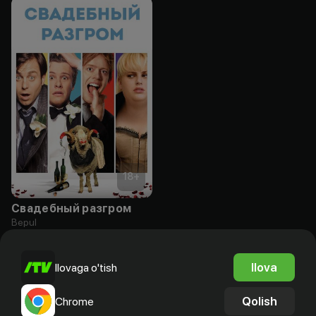
18
+
Свадебный разгром
Bepul
Ko`proq korsatish
Ilova
Ilovaga o'tish
Qolish
Chrome