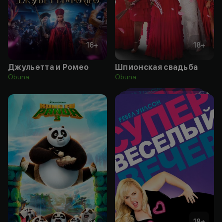
16
+
18
+
Джульетта и Ромео
Шпионская свадьба
Obuna
Obuna
6
+
18
+