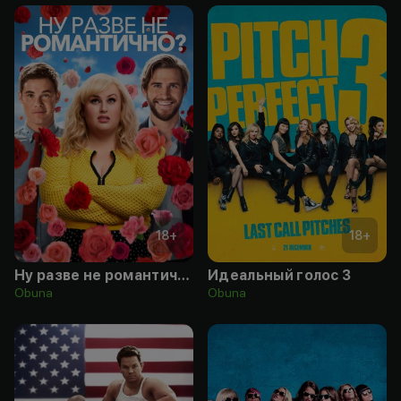
18
+
18
+
Ну разве не романтично?
Идеальный голос 3
Obuna
Obuna