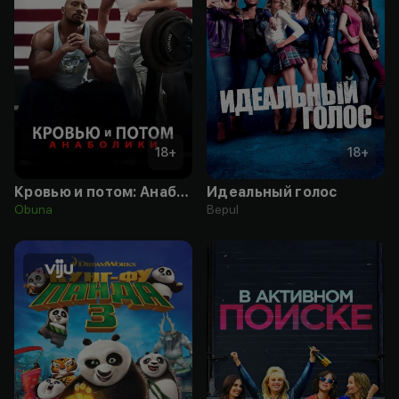
18
+
18
+
Кровью и потом: Анаболики
Идеальный голос
Obuna
Bepul