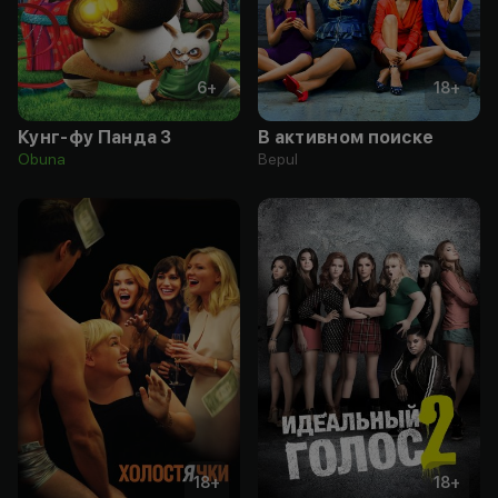
6
+
18
+
Кунг-фу Панда 3
В активном поиске
Obuna
Bepul
18
+
18
+