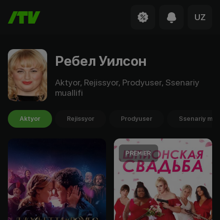
UZ
Ребел Уилсон
Aktyor, Rejissyor, Prodyuser, Ssenariy
muallifi
Aktyor
Rejissyor
Prodyuser
Ssenariy mual