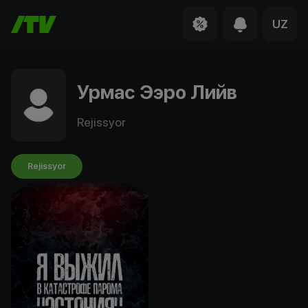
UZ
Урмас Ээро Лийв
Rejissyor
Rejissyor