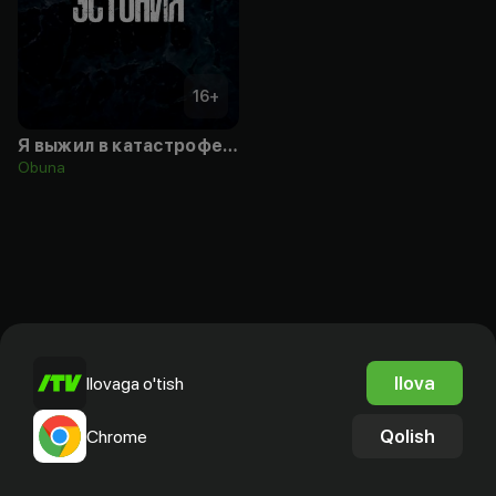
16
+
Я выжил в катастрофе парома "Эстония"
Obuna
Ilova
Ilovaga o'tish
Qolish
Chrome