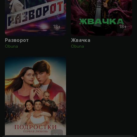
18
+
18
+
Разворот
Жвачка
Obuna
Obuna
18
+