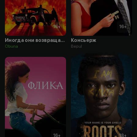
16
+
16
+
Иногда они возвращаются
Консьерж
Obuna
Bepul
16
+
18
+