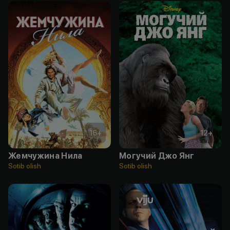
16
+
12
+
Жемчужина Нила
Могучий Джо Янг
Sotib olish
Sotib olish