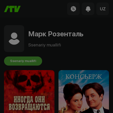
UZ
Марк Розенталь
Ssenariy muallifi
Ssenariy muallifi