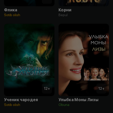
Флика
Корни
Sotib olish
Bepul
12
+
12
+
Ученик чародея
Улыбка Моны Лизы
Sotib olish
Obuna