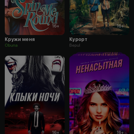
16
+
16
+
Кружи меня
Курорт
Obuna
Bepul
16
+
16
+