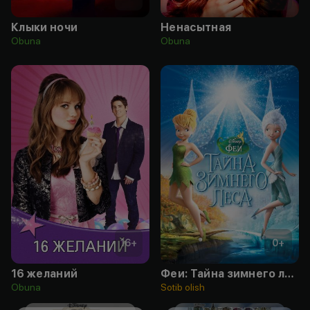
Клыки ночи
Ненасытная
Obuna
Obuna
16
+
0
+
16 желаний
Феи: Тайна зимнего леса
Obuna
Sotib olish