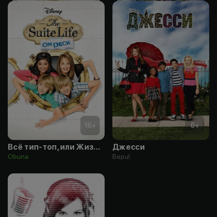
16
+
6
+
Всё тип-топ, или Жизнь на палубе
Джесси
Obuna
Bepul