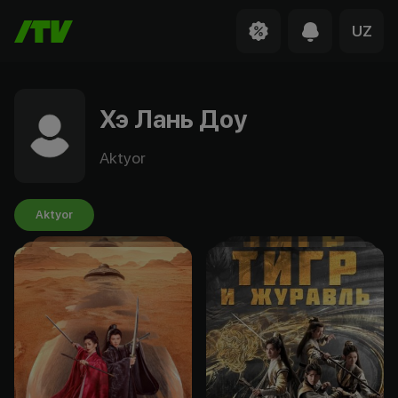
UZ
Хэ Лань Доу
Aktyor
Aktyor