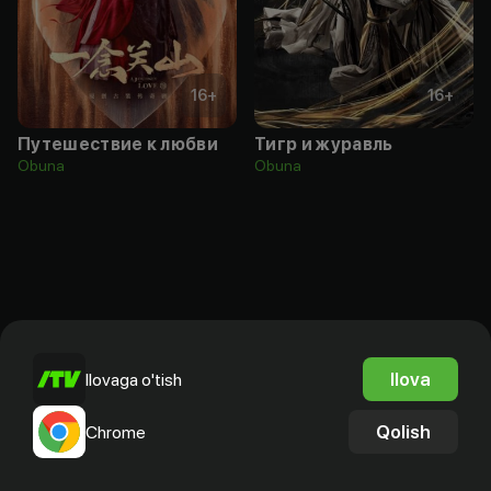
16
+
16
+
Путешествие к любви
Тигр и журавль
Obuna
Obuna
Ilova
Ilovaga o'tish
Qolish
Chrome