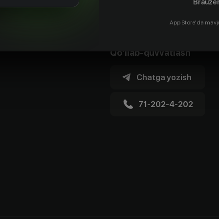
Brauzer
App Store'da mavj
Qo'llab-quvvatlash
Chatga yozish
71-202-4-202