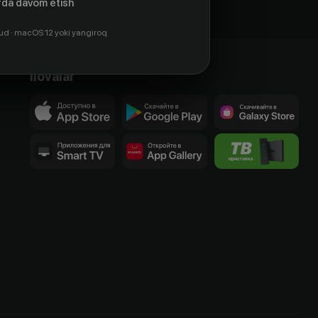
da davom etish
ud · macOS 12 yoki yangiroq
Ilovalar