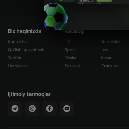
Biz haqimizda
Katalog
Kontaktlar
TV
Multfilmlar
Qo'llab-quvvatlash
Sport
Live
Tariflar
Filmlar
Anime
Hamkorlar
Seriallar
iTrack.uz
Ijtimoiy tarmoqlar