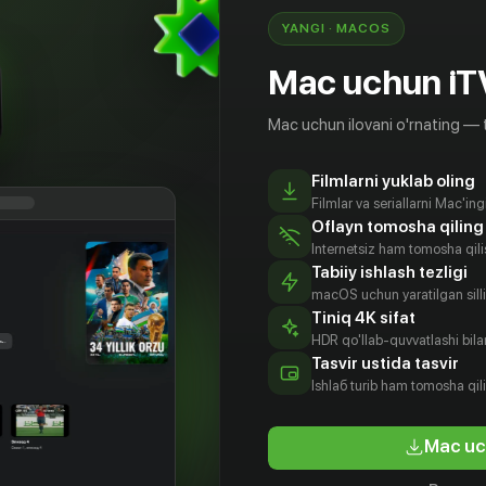
YANGI · MACOS
Mac uchun iT
Mac uchun ilovani o'rnating — 
Filmlarni yuklab oling
Filmlar va seriallarni Mac'in
Oflayn tomosha qiling
Internetsiz ham tomosha qil
Tabiiy ishlash tezligi
macOS uchun yaratilgan silliq
Tiniq 4K sifat
HDR qo'llab-quvvatlashi bilan
Tasvir ustida tasvir
Ishlаб turib ham tomosha qil
Mac uc