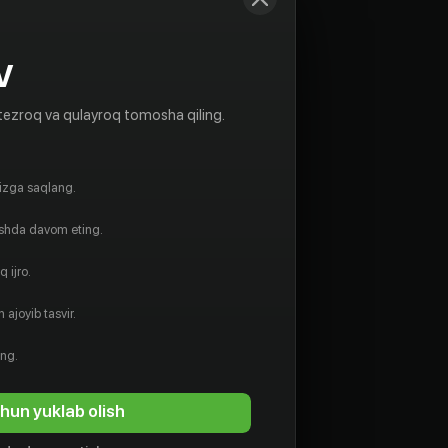
V
tezroq va qulayroq tomosha qiling.
gizga saqlang.
ishda davom eting.
 ijro.
 ajoyib tasvir.
ing.
hun yuklab olish