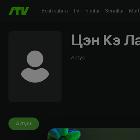
Bosh sahifa
TV
Filmlar
Seriallar
Mult
Цэн Кэ Л
Aktyor
Aktyor