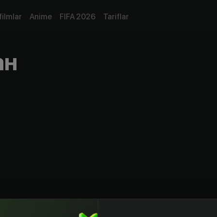
filmlar
Anime
FIFA 2026
Tariflar
ан