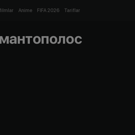
filmlar
Anime
FIFA 2026
Tariflar
мантополос