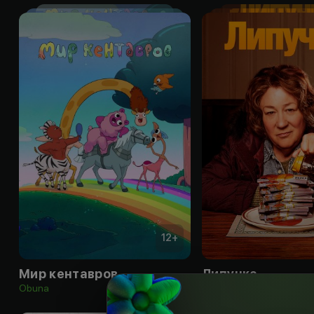
12
+
Мир кентавров
Липучка
Obuna
Obuna