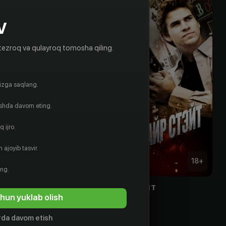
V
tezroq va qulayroq tomosha qiling.
gizga saqlang.
ishda davom eting.
 ijro.
 ajoyib tasvir.
18
+
18
+
ing.
я физкультурой
Эмпайр Стэйт
hun yuklab olish
Bepul
da davom etish