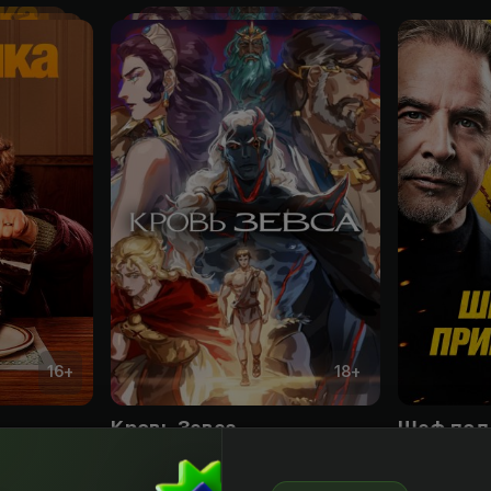
16
+
18
+
Кровь Зевса
Шеф под
Obuna
Obuna