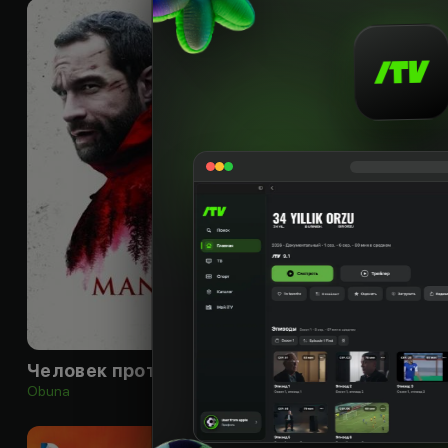
18
+
Человек против
Красное уведом
Obuna
Obuna