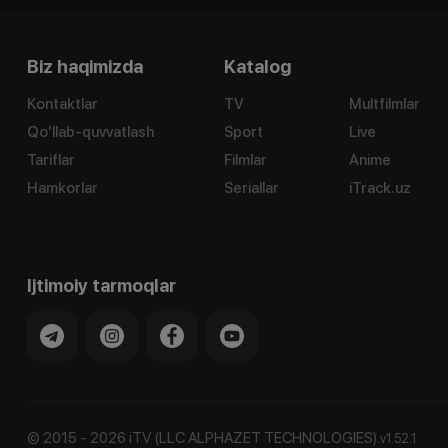
Biz haqimizda
Katalog
Kontaktlar
TV
Multfilmlar
Qo'llab-quvvatlash
Sport
Live
Tariflar
Filmlar
Anime
Hamkorlar
Seriallar
iTrack.uz
Ijtimoiy tarmoqlar
©
2015
-
2026
iTV (LLC ALPHAZET TECHNOLOGIES).
v
1.52.1