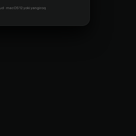
ud · macOS 12 yoki yangiroq