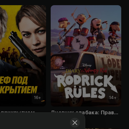
16
+
14
+
 прикрытием
Дневник слабака: Правила Родрика
Obuna