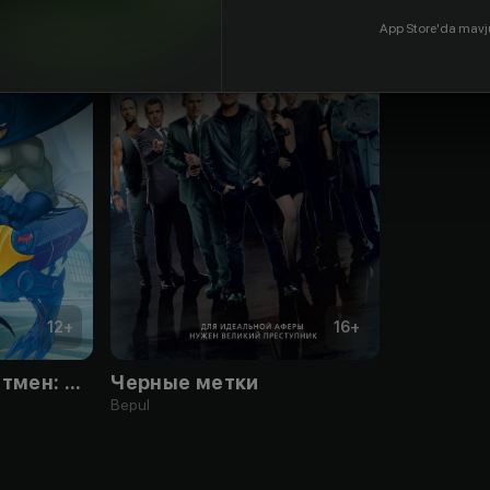
App Store'da mavj
12
+
16
+
Безграничный Бэтмен: Нашествие монстров
Черные метки
Bepul