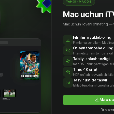
YANGI · MACOS
Mac uchun iT
Mac uchun ilovani o'rnating — 
Filmlarni yuklab oling
Filmlar va seriallarni Mac'in
Oflayn tomosha qiling
Internetsiz ham tomosha qil
Tabiiy ishlash tezligi
macOS uchun yaratilgan silliq
Tiniq 4K sifat
HDR qo'llab-quvvatlashi bilan
Tasvir ustida tasvir
12
+
12
+
Ishlаб turib ham tomosha qil
ление
Общество справедливости: Вторая мировая война
Займемс
Mac uc
Obuna
Obuna
Brauzer