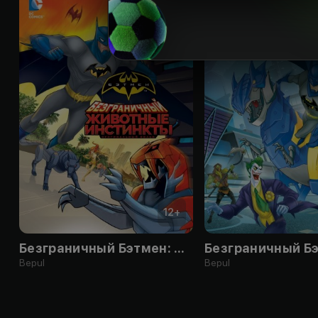
12
+
Безграничный Бэтмен: Животные инстинкты
Bepul
Bepul