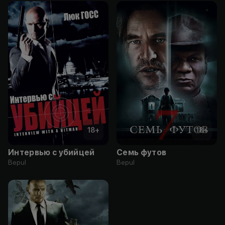
18
+
18
+
Интервью с убийцей
Семь футов
Bepul
Bepul