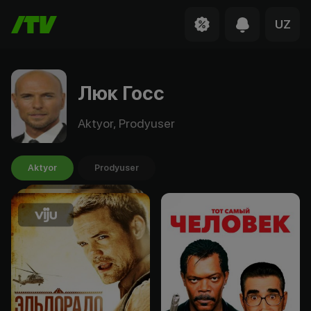
UZ
Люк Госс
Aktyor, Prodyuser
Aktyor
Prodyuser