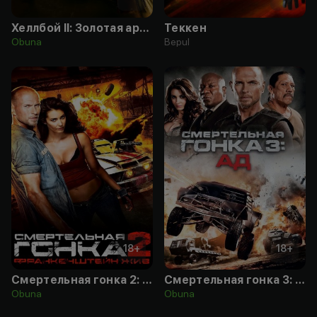
Хеллбой II: Золотая армия
Теккен
Obuna
Bepul
18
+
18
+
Смертельная гонка 2: Франкенштейн жив
Смертельная гонка 3: Ад
Obuna
Obuna