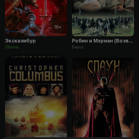
16
+
16
+
Экскалибур
Робин и Мэриан (Возвращение Робин Гуда)
Obuna
Bepul
16
+
12
+