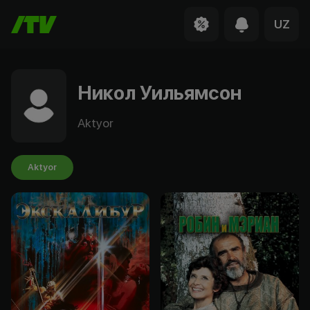
UZ
Никол Уильямсон
Aktyor
Aktyor