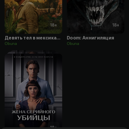
18
+
18
+
Девять тел в мексиканском морге
Doom: Аннигиляция
Obuna
Obuna
18
+