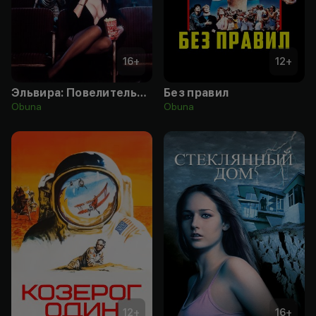
16
+
12
+
Эльвира: Повелительница тьмы
Без правил
Obuna
Obuna
12
+
16
+