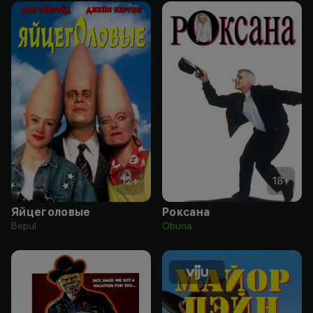
12
+
18
+
Яйцеголовые
Роксана
Bepul
Obuna