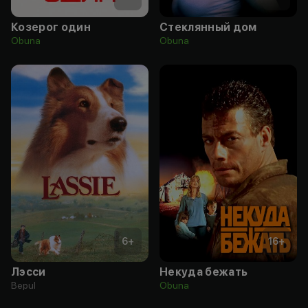
Козерог один
Стеклянный дом
Obuna
Obuna
6
+
16
+
Лэсси
Некуда бежать
Bepul
Obuna