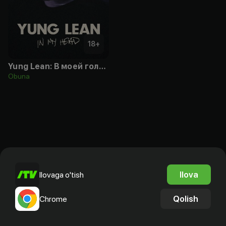
18
+
Yung Lean: В моей голове
Obuna
Ilova
Ilovaga o'tish
Qolish
Chrome