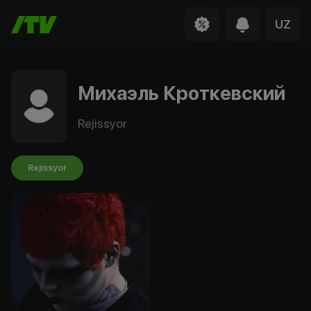
UZ
Михаэль Кроткевский
Rejissyor
Rejissyor