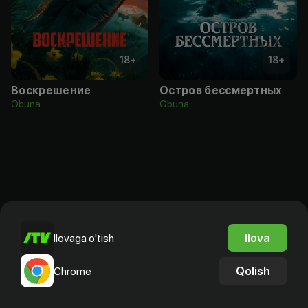
18
+
18
+
Воскрешение
Остров бессмертных
Obuna
Obuna
Ilova
Ilovaga o'tish
Qolish
Chrome