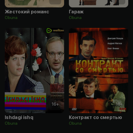
Жестокий романс
Гараж
Obuna
Obuna
16
+
16
+
Ishdagi ishq
Контракт со смертью
Obuna
Obuna