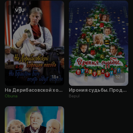
18
+
12
+
На Дерибасовской хорошая погода, или На Брайтон-Бич опять идут дожди
Ирония судьбы. Продолжение
Obuna
Bepul