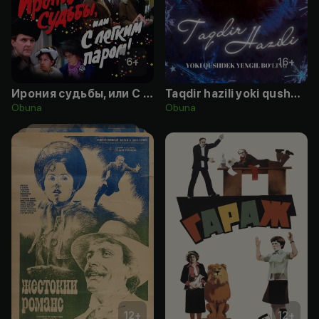
6
+
16
+
Ирония судьбы, или С легким паром!
Taqdir hazili yoki qushdek yengil bo'ling
Obuna
Obuna
12
+
12
+