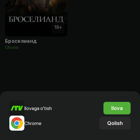
18
+
Броселианд
Obuna
Ilova
Ilovaga o'tish
Qolish
Chrome