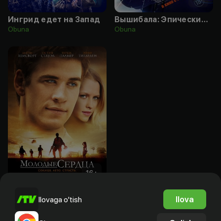
Ингрид едет на Запад
Вышибала: Эпический замес
Obuna
Obuna
16
+
Молодые сердца
Ilova
Ilovaga o'tish
Bepul