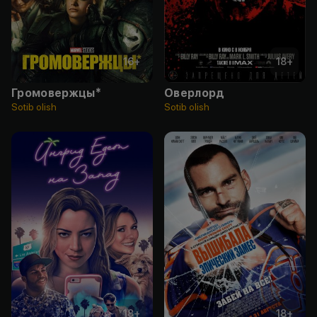
16
+
18
+
Громовержцы*
Оверлорд
Sotib olish
Sotib olish
18
+
18
+