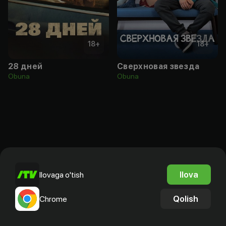
18
+
18
+
28 дней
Сверхновая звезда
Obuna
Obuna
Ilova
Ilovaga o'tish
Qolish
Chrome