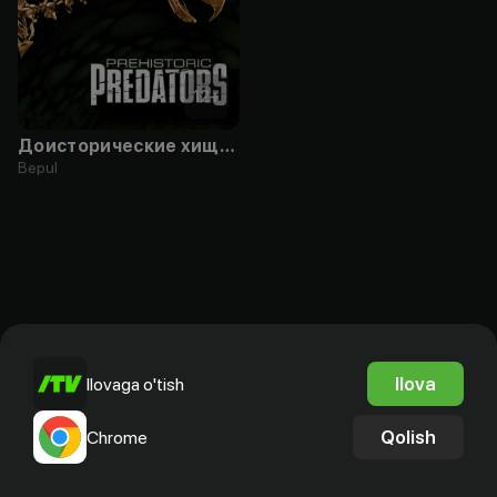
12
+
Доисторические хищники
Bepul
Ilova
Ilovaga o'tish
Qolish
Chrome