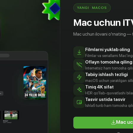
YANGI · MACOS
Mac uchun iT
Mac uchun ilovani o'rnating — 
Filmlarni yuklab oling
Filmlar va seriallarni Mac'in
Oflayn tomosha qiling
Internetsiz ham tomosha qil
Tabiiy ishlash tezligi
macOS uchun yaratilgan silliq
Tiniq 4K sifat
HDR qo'llab-quvvatlashi bilan
Tasvir ustida tasvir
18
+
Ishlаб turib ham tomosha qil
зда
Mac uc