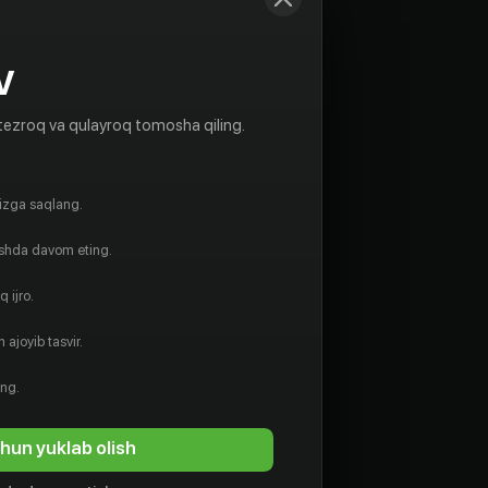
V
tezroq va qulayroq tomosha qiling.
gizga saqlang.
ishda davom eting.
 ijro.
 ajoyib tasvir.
ing.
hun yuklab olish