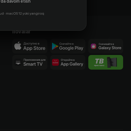
da davom etish
ud · macOS 12 yoki yangiroq
Ilovalar