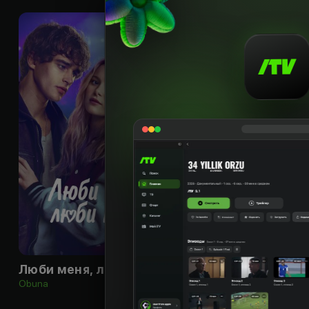
18
+
Люби меня, люби меня
Сверхновая зве
Obuna
Obuna