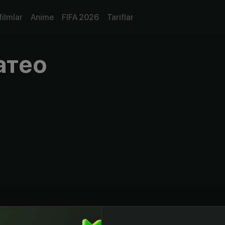
filmlar
Anime
FIFA 2026
Tariflar
атео