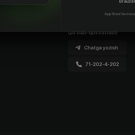
Brauzer
App Store'da mavj
Qo'llab-quvvatlash
Chatga yozish
71-202-4-202