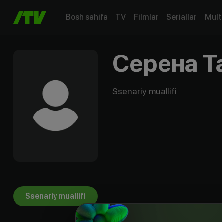
Bosh sahifa
TV
Filmlar
Seriallar
Mult
Серена Т
Ssenariy muallifi
Ssenariy muallifi