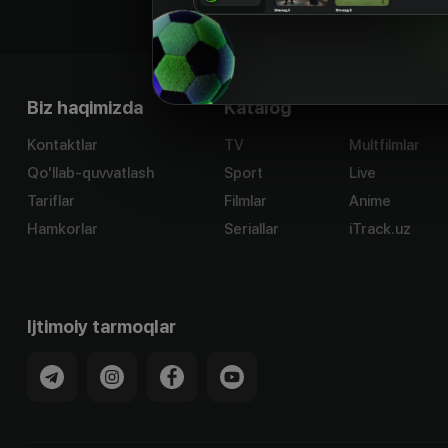
Biz haqimizda
Katalog
Kontaktlar
TV
Multfilmlar
Qo'llab-quvvatlash
Sport
Live
Tariflar
Filmlar
Anime
Hamkorlar
Seriallar
iTrack.uz
Ijtimoiy tarmoqlar