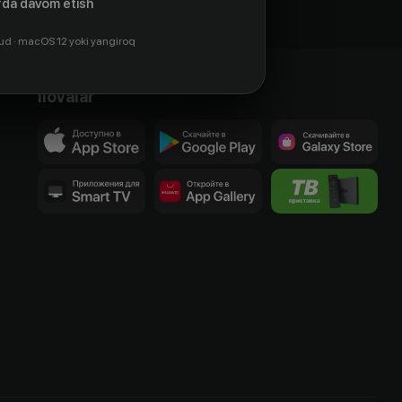
da davom etish
ud · macOS 12 yoki yangiroq
Ilovalar