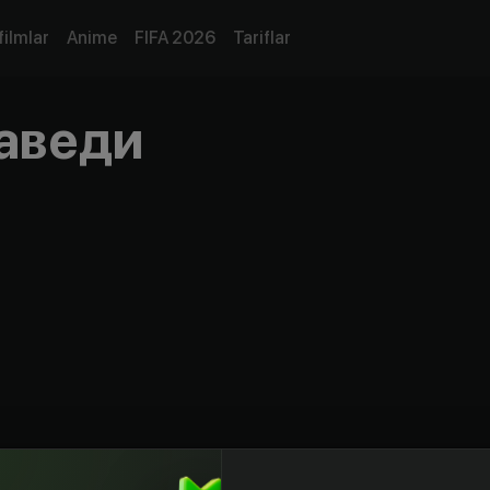
filmlar
Anime
FIFA 2026
Tariflar
аведи