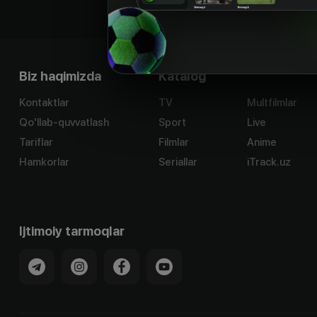
Biz haqimizda
Katalog
Kontaktlar
TV
Multfilmlar
Qo'llab-quvvatlash
Sport
Live
Tariflar
Filmlar
Anime
Hamkorlar
Seriallar
iTrack.uz
Ijtimoiy tarmoqlar