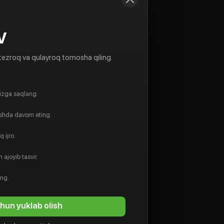
V
tezroq va qulayroq tomosha qiling.
gizga saqlang.
ishda davom eting.
 ijro.
 ajoyib tasvir.
ing.
hun yuklab olish