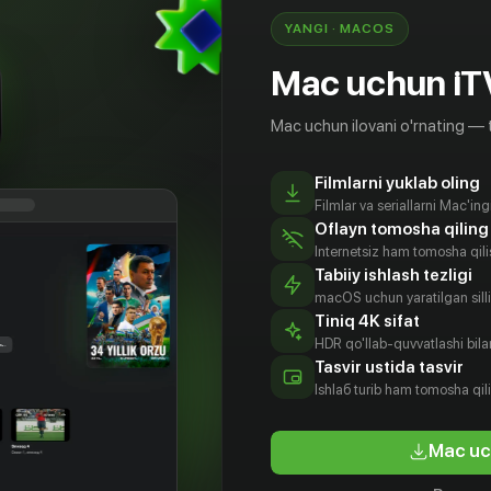
YANGI · MACOS
Mac uchun iT
Mac uchun ilovani o'rnating — 
Filmlarni yuklab oling
Filmlar va seriallarni Mac'in
Oflayn tomosha qiling
Internetsiz ham tomosha qil
Tabiiy ishlash tezligi
macOS uchun yaratilgan silliq
Tiniq 4K sifat
HDR qo'llab-quvvatlashi bilan
Tasvir ustida tasvir
Ishlаб turib ham tomosha qil
Mac uc