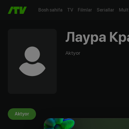
Bosh sahifa
TV
Filmlar
Seriallar
Mult
Лаура Кр
Aktyor
Aktyor