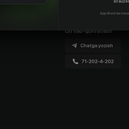
Brauzer
App Store'da mavj
Qo'llab-quvvatlash
Chatga yozish
71-202-4-202