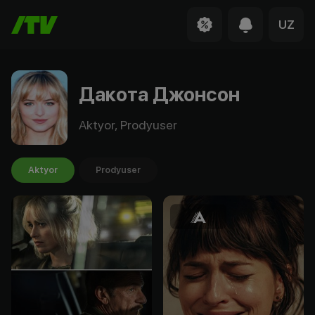
UZ
Дакота Джонсон
Aktyor, Prodyuser
Aktyor
Prodyuser