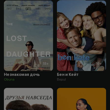
18
+
16
+
Незнакомая дочь
Бен и Кейт
Obuna
Bepul