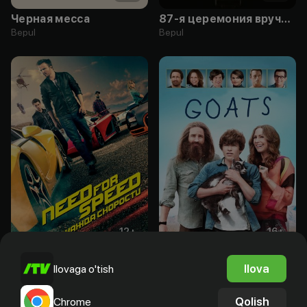
Черная месса
87-я церемония вручения премии «Оскар»
Bepul
Bepul
12
+
16
+
Жажда скорости
Козы
Ilova
Ilovaga o'tish
Sotib olish
Bepul
Qolish
Chrome