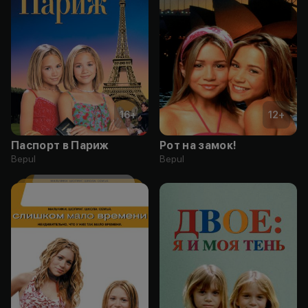
16
+
12
+
Паспорт в Париж
Рот на замок!
Bepul
Bepul