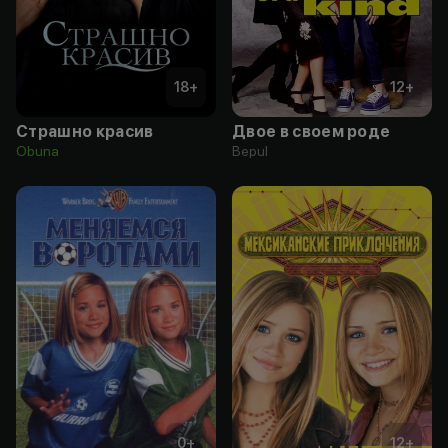
18
+
12
+
Страшно красив
Двое в своем роде
Obuna
Bepul
0
+
12
+