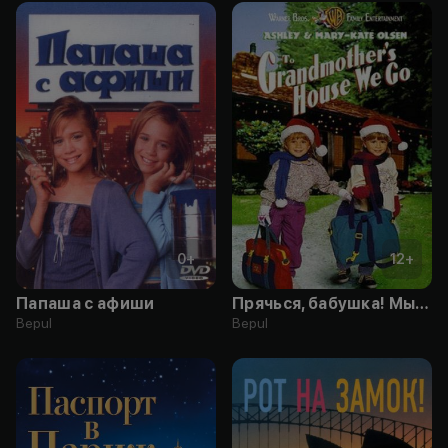
0
+
12
+
Папаша с афиши
Прячься, бабушка! Мы едем
Bepul
Bepul