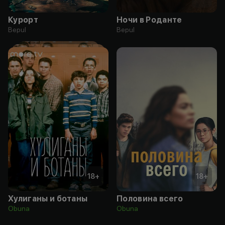
Курорт
Ночи в Роданте
Bepul
Bepul
18
+
18
+
Хулиганы и ботаны
Половина всего
Obuna
Obuna