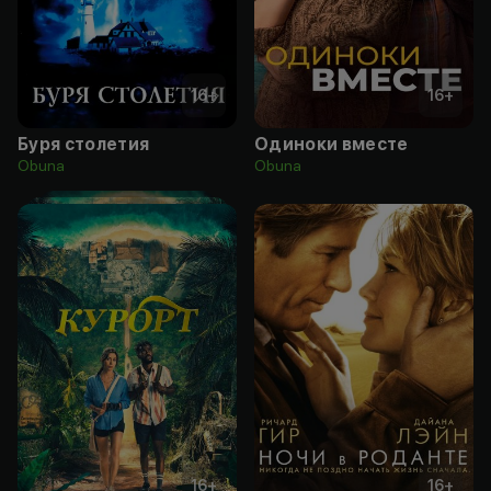
16
+
16
+
Буря столетия
Одиноки вместе
Obuna
Obuna
16
+
16
+