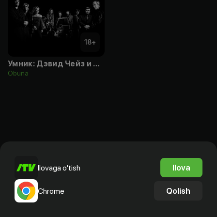
18
+
Умник: Дэвид Чейз и «Сопрано»
Obuna
Ilova
Ilovaga o'tish
Qolish
Chrome