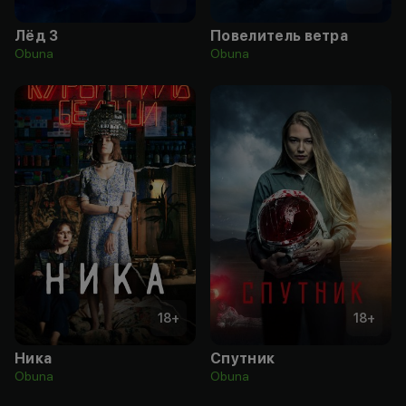
Лёд 3
Повелитель ветра
Obuna
Obuna
18
+
18
+
Ника
Спутник
Obuna
Obuna