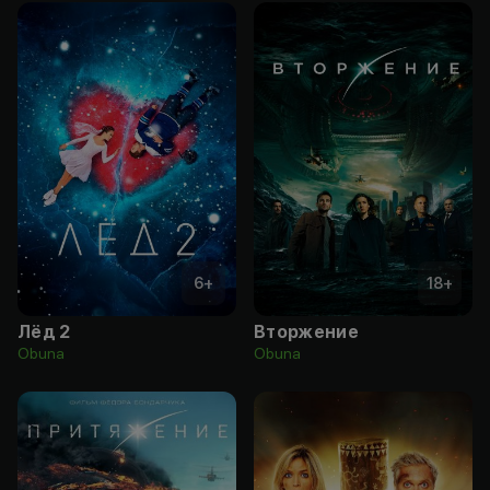
6
+
18
+
Лёд 2
Вторжение
Obuna
Obuna