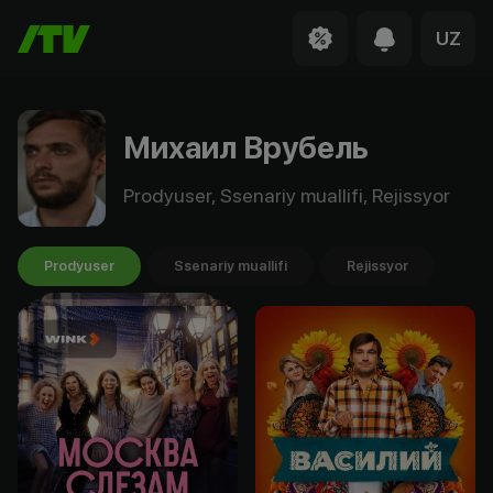
UZ
Михаил Врубель
Prodyuser, Ssenariy muallifi, Rejissyor
Prodyuser
Ssenariy muallifi
Rejissyor