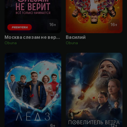
16
+
16
+
PREMYERA
Москва слезам не верит. Всё только начинается
Василий
Obuna
Obuna
6
+
12
+