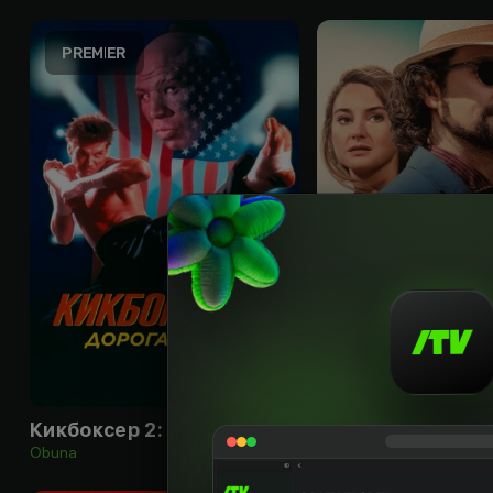
18
+
Кикбоксер 2: Дорога назад
Убийственная ж
Obuna
Obuna