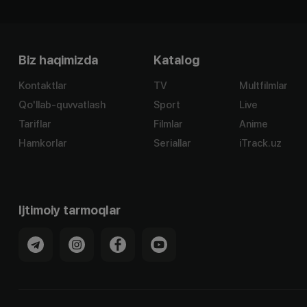
Biz haqimizda
Katalog
Kontaktlar
TV
Multfilmlar
Qo'llab-quvvatlash
Sport
Live
Tariflar
Filmlar
Anime
Hamkorlar
Seriallar
iTrack.uz
Ijtimoiy tarmoqlar