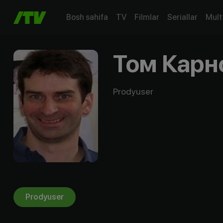
Bosh sahifa
TV
Filmlar
Seriallar
Mult
Том Карн
Prodyuser
Prodyuser