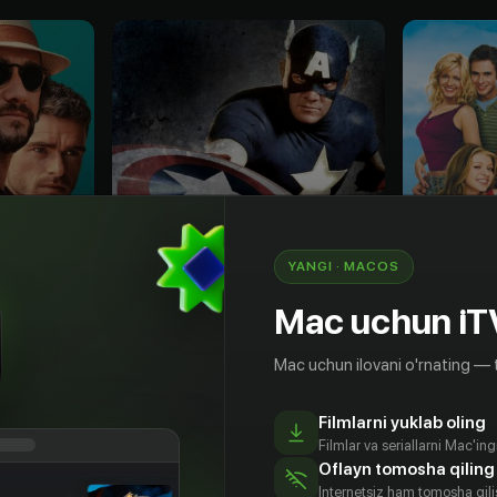
YANGI · MACOS
Mac uchun iT
Mac uchun ilovani o'rnating — 
18
+
16
+
Filmlarni yuklab oling
ара
Капитан Америка
Евротур
Filmlar va seriallarni Mac'in
Obuna
Sotib olish
Oflayn tomosha qiling
Internetsiz ham tomosha qil