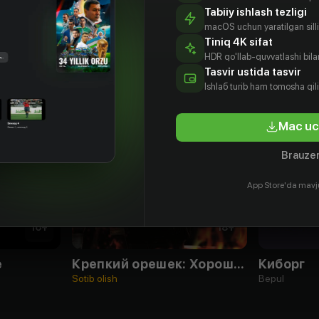
Tabiiy ishlash tezligi
macOS uchun yaratilgan silliq
Tiniq 4K sifat
HDR qo'llab-quvvatlashi bilan
Tasvir ustida tasvir
Ishlаб turib ham tomosha qil
Mac uc
Brauzer
App Store'da mavj
16
+
18
+
е
Крепкий орешек: Хороший день, чтобы умереть
Киборг
Sotib olish
Bepul