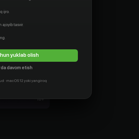
 ijro.
 ajoyib tasvir.
ing.
hun yuklab olish
da davom etish
ud · macOS 12 yoki yangiroq
18
+