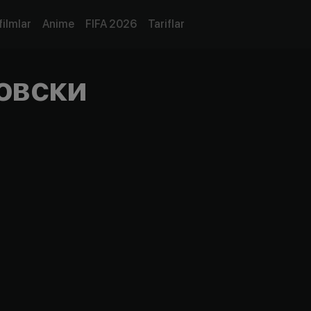
filmlar
Anime
FIFA 2026
Tariflar
овски