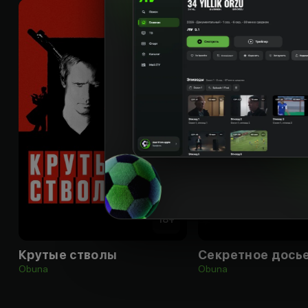
18
+
Крутые стволы
Секретное дось
Obuna
Obuna