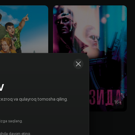
V
tezroq va qulayroq tomosha qiling.
16
+
16
+
Немезида
gizga saqlang.
Obuna
ishda davom eting.