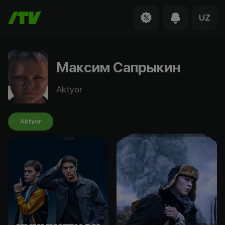
UZ
Максим Сапрыкин
Aktyor
Aktyor