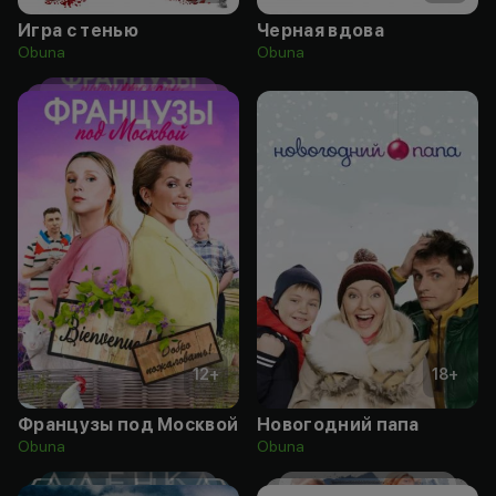
Игра с тенью
Черная вдова
Obuna
Obuna
12
+
18
+
Французы под Москвой
Новогодний папа
Obuna
Obuna