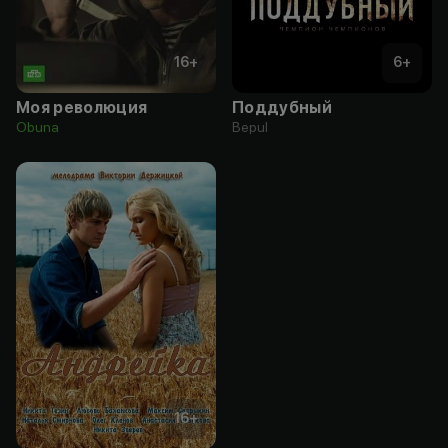
16
+
6
+
Моя революция
Поддубный
Obuna
Bepul
16
+