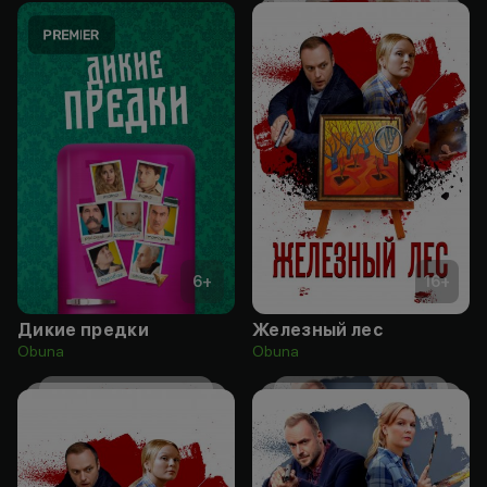
6
+
16
+
Дикие предки
Железный лес
Obuna
Obuna