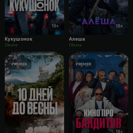
18
+
18
+
Кукушонок
Алеша
Obuna
Obuna
16
+
18
+