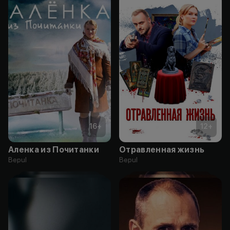
16
+
12
+
Аленка из Почитанки
Отравленная жизнь
Bepul
Bepul