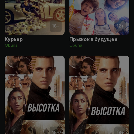
18
+
12
+
Курьер
Прыжок в будущее
Obuna
Obuna
18
+
18
+