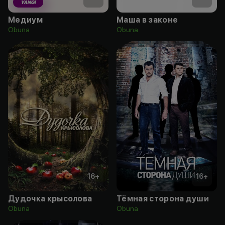
YANGI
Медиум
Маша в законе
Obuna
Obuna
16
+
16
+
Дудочка крысолова
Тёмная сторона души
Obuna
Obuna