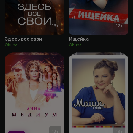
18
+
12
+
Здесь все свои
Ищейка
Obuna
Obuna
12
+
18
+