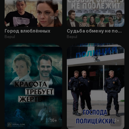
16
+
12
+
Город влюблённых
Судьба обмену не подлежит
Bepul
Bepul
16
+
12
+