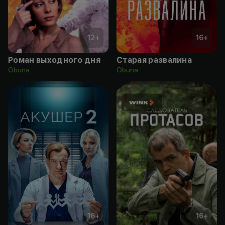
12
+
16
+
Роман выходного дня
Старая развалина
Obuna
Obuna
16
+
16
+