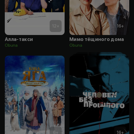
12
+
16
+
Алла-такси
Мимо тёщиного дома
Obuna
Obuna
6
+
16
+