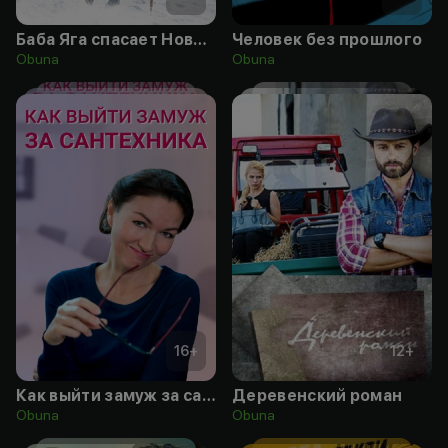
Баба Яга спасает Новый год
Человек без прошлого
Obuna
Obuna
16
+
12
+
Как выйти замуж за сантехника
Деревенский роман
Obuna
Obuna