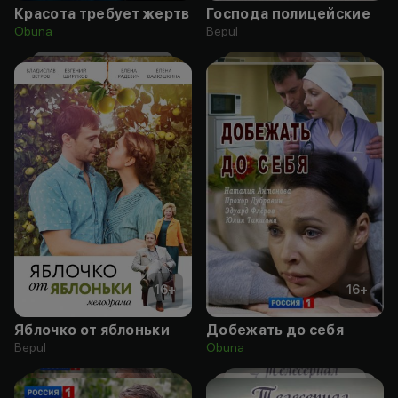
Красота требует жертв
Господа полицейские
Obuna
Bepul
16
+
16
+
Яблочко от яблоньки
Добежать до себя
Bepul
Obuna