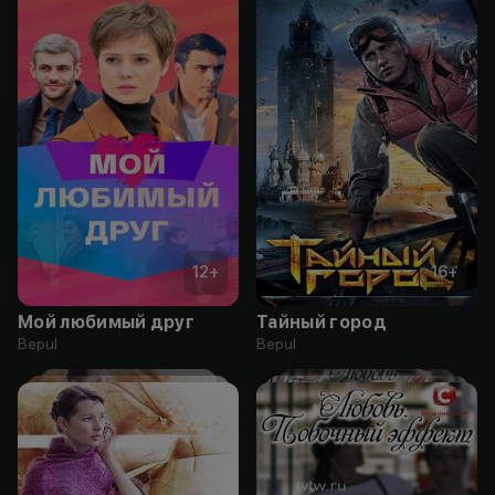
12
+
16
+
Мой любимый друг
Тайный город
Bepul
Bepul