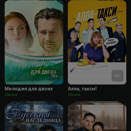
16
+
16
+
Мелодия для двоих
Алла, такси!
Obuna
Obuna