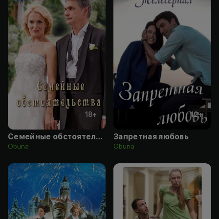
18
+
12
+
Семейные обстоятельства
Запретная любовь
Obuna
Obuna