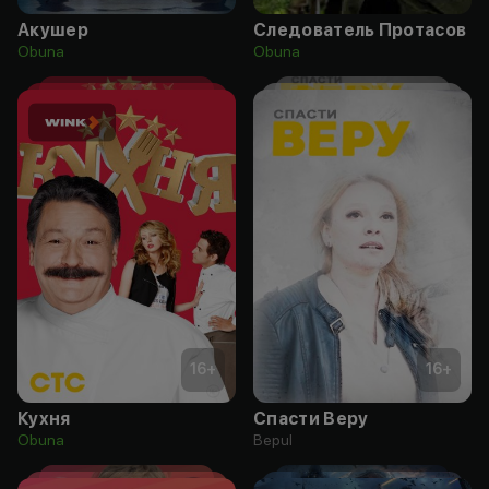
Акушер
Следователь Протасов
Obuna
Obuna
16
+
16
+
Кухня
Спасти Веру
Obuna
Bepul