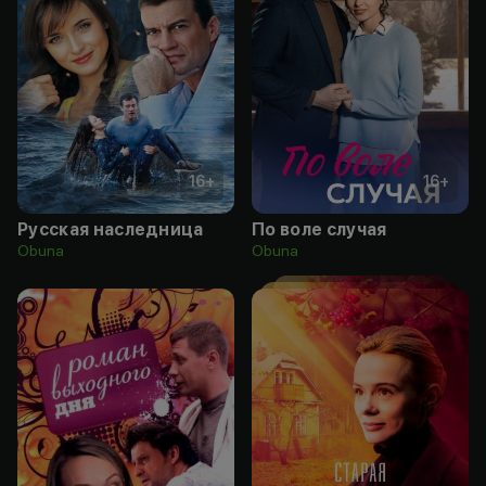
16
+
16
+
Русская наследница
По воле случая
Obuna
Obuna