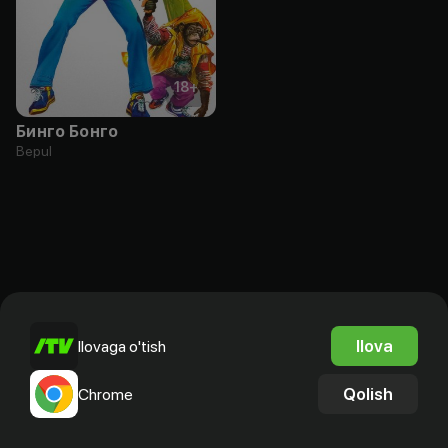
18
+
Бинго Бонго
Bepul
Ilova
Ilovaga o'tish
Qolish
Chrome