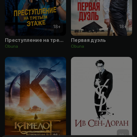
18
+
18
+
Преступление на третьем этаже
Первая дуэль
Obuna
Obuna
16
+
18
+