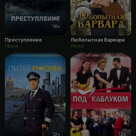
18
+
16
+
Преступление
Любопытная Варвара
Obuna
Obuna
12
+
12
+