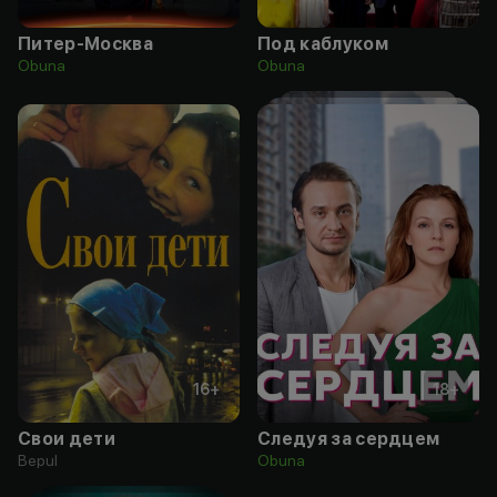
Питер-Москва
Под каблуком
Obuna
Obuna
16
+
18
+
Свои дети
Следуя за сердцем
Bepul
Obuna