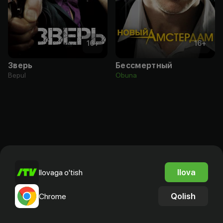
16
+
16
+
Зверь
Бессмертный
Bepul
Obuna
Ilova
Ilovaga o'tish
Qolish
Chrome