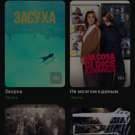
14
+
16
+
Засуха
Не мозгом единым
Obuna
Obuna