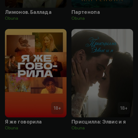
Лимонов. Баллада
Партенопа
Obuna
Obuna
18
+
18
+
Я же говорила
Присцилла: Элвис и я
Obuna
Obuna