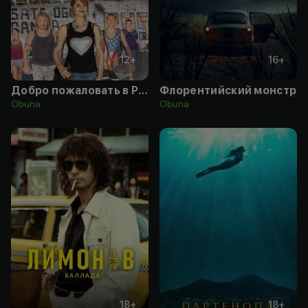
12
+
16
+
Добро пожаловать в Рим
Флорентийский монстр
Obuna
Obuna
18
+
18
+