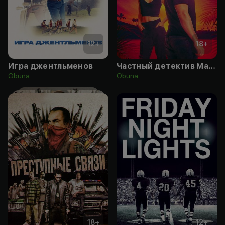
12
+
18
+
Игра джентльменов
Частный детектив Магнум
Obuna
Obuna
18
+
12
+