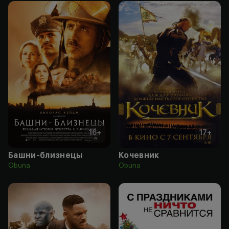
16
+
17
+
Башни-близнецы
Кочевник
Obuna
Obuna