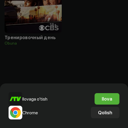
18
+
Тренировочный день
Obuna
Ilova
Ilovaga o'tish
Qolish
Chrome