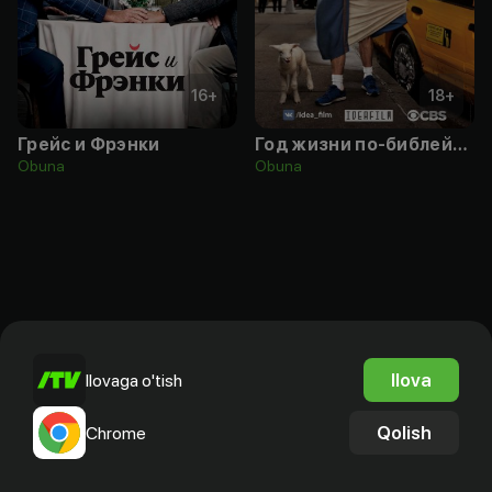
16
+
18
+
Грейс и Фрэнки
Год жизни по-библейски
Obuna
Obuna
Ilova
Ilovaga o'tish
Qolish
Chrome