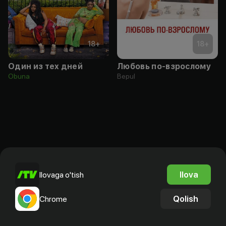
18
+
18
+
Один из тех дней
Любовь по-взрослому
Obuna
Bepul
Ilova
Ilovaga o'tish
Qolish
Chrome