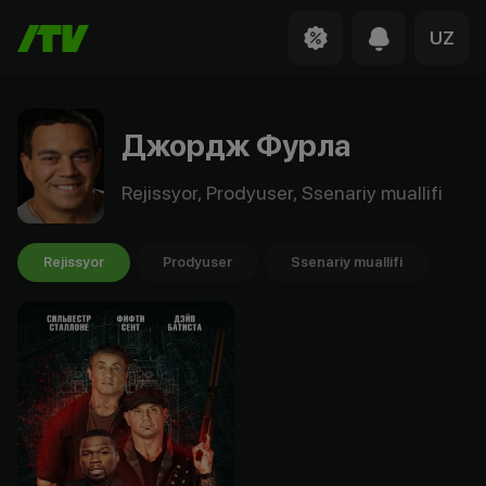
UZ
Джордж Фурла
Rejissyor, Prodyuser, Ssenariy muallifi
Rejissyor
Prodyuser
Ssenariy muallifi