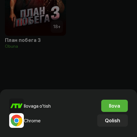
18
+
План побега 3
Obuna
Ilova
Ilovaga o'tish
Qolish
Chrome